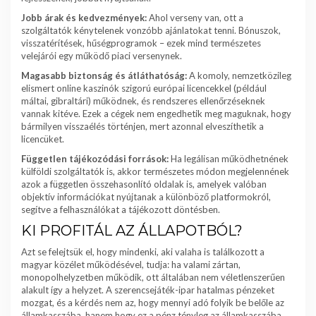
Jobb árak és kedvezmények:
Ahol verseny van, ott a
szolgáltatók kénytelenek vonzóbb ajánlatokat tenni. Bónuszok,
visszatérítések, hűségprogramok – ezek mind természetes
velejárói egy működő piaci versenynek.
Magasabb biztonság és átláthatóság:
A komoly, nemzetközileg
elismert online kaszinók szigorú európai licencekkel (például
máltai, gibraltári) működnek, és rendszeres ellenőrzéseknek
vannak kitéve. Ezek a cégek nem engedhetik meg maguknak, hogy
bármilyen visszaélés történjen, mert azonnal elveszíthetik a
licencüket.
Független tájékozódási források:
Ha legálisan működhetnének
külföldi szolgáltatók is, akkor természetes módon megjelennének
azok a független összehasonlító oldalak is, amelyek valóban
objektív információkat nyújtanak a különböző platformokról,
segítve a felhasználókat a tájékozott döntésben.
KI PROFITÁL AZ ÁLLAPOTBÓL?
Azt se felejtsük el, hogy mindenki, aki valaha is találkozott a
magyar közélet működésével, tudja: ha valami zártan,
monopolhelyzetben működik, ott általában nem véletlenszerűen
alakult így a helyzet. A szerencsejáték-ipar hatalmas pénzeket
mozgat, és a kérdés nem az, hogy mennyi adó folyik be belőle az
államkasszába, hanem hogy ez a pénz tényleg az államkasszába