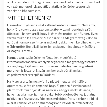
amikor közelebbről megnézzük, ugyanazokról a mechanizmusokról
van szó: monopolhelyzet, átláthatatlanság, érdekcsoportok
védelme a köz rovására.
MIT TEHETNÉNK?
Elsősorban: nyilvános vitát kellene kezdeni a témáról. Nem arról,
hogy jó-e vagy rossz a szerencsejáték – ez mindenkinek saját
döntése –, hanem arról, hogy ki és miért profitál abból, hogy ilyen
zártan működik a szektor. Másodszor: ha Magyarország valóban
európai normák szerint akar működni, akkor nem kerülheti el, hogy
előbb-utóbb liberalizálnia kelljen a piacot, mint ahogy más EU-s
országok is tették.
Harmadszor: szükség lenne független, megbízható
információforrásokra, amelyek segítenék a magyar fogyasztókat
abban, hogy tájékozottan döntsenek. Jelenleg ilyen alig létezik,
mert nem is létezhet igazán, amikor csak pár államilag
engedélyezett szereplő működhet.
Ha Magyarország megnyitná a piacot megbízható külföldi
operátorok előtt, és engedné, hogy független összehasonlító
platformok működjenek, az nemcsak a fogyasztóknak lenne jó –
hanem az államnak is, mert sokkal több adóbevételhez juthatna,
miközben a fogyasztóvédelem is erősödne. Persze ehhez politikai
akarat kellene, és az átláthatóság iránti valódi elkötelezettség –