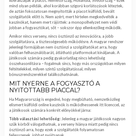
liberalizálják a piacot. Németország, Hollandia, Svédország – ezek
mind olyan példák, ahol korábban szigorú korlátozások léteztek,
de aztán fokozatosan megnyitották a piacot külföldi, bevált
szolgáltatók előtt is. Nem azért, mert hirtelen megkedvelték a
kaszinókat, hanem mert rájöttek: a monopolhelyzet nem védi
jobban a fogyasztókat, sőt – sokszor épp ellenkezőleg működik.
Amikor nincs verseny, nincs ösztönző az innovációra, a jobb
szolgáltatásra, a tisztességesebb működésre. A magyar rendszer
jelenlegi formájában nem ösztönzi a szolgáltatókat arra, hogy
valóban felhasználóbarát, átlátható platformokat kínáljanak. A
játékosok számára pedig gyakorlatilag nincs lehetőség
összehasonlításra – fogalmuk sincs, hogy más országokban milyen
feltételekkel, milyen szintű szolgáltatással, milyen
bónuszrendszerekkel találkozhatnának.
MIT NYERNE A FOGYASZTÓ A
NYITOTTABB PIACCAL?
Ha Magyarország is engedné, hogy megbízható, nemzetközileg
elismert külföldi online kaszinók is működhessenek itt licenccel, az
a játékosok számára konkrét előnyökkel járna:
Több választási lehetőség:
Jelenleg a magyar játékosok nagyon
szűk körből válogathatnak, a verseny hiánya miatt pedig nincs
ösztönző arra, hogy ezek a szolgáltatók folyamatosan
fejlesszenek, jobbat nyújtsanak.