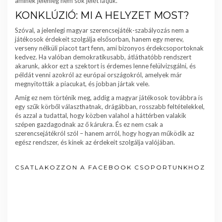
aminek jelenleg nem sok jelét látjuk.
KONKLÚZIÓ: MI A HELYZET MOST?
Szóval, a jelenlegi magyar szerencsejáték-szabályozás nem a
játékosok érdekeit szolgálja elsősorban, hanem egy merev,
verseny nélküli piacot tart fenn, ami bizonyos érdekcsoportoknak
kedvez. Ha valóban demokratikusabb, átláthatóbb rendszert
akarunk, akkor ezt a szektort is érdemes lenne felülvizsgálni, és
példát venni azokról az európai országokról, amelyek már
megnyitották a piacukat, és jobban jártak vele.
Amíg ez nem történik meg, addig a magyar játékosok továbbra is
egy szűk körből választhatnak, drágábban, rosszabb feltételekkel,
és azzal a tudattal, hogy közben valahol a háttérben valakik
szépen gazdagodnak az ő kárukra. És ez nem csak a
szerencsejátékról szól – hanem arról, hogy hogyan működik az
egész rendszer, és kinek az érdekeit szolgálja valójában.
CSATLAKOZZON A FACEBOOK CSOPORTUNKHOZ